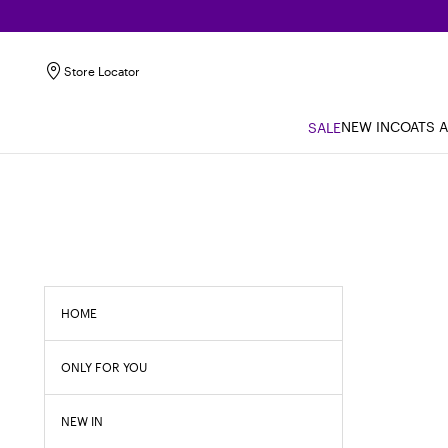
Store Locator
NEW IN
COATS 
SALE
HOME
ONLY FOR YOU
NEW IN