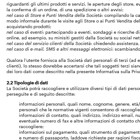
riguardanti gli ultimi prodotti e servizi, le aperture degli store,
la conferma di un ordine, di una spedizione o altri avvisi;
nel caso di Store e Punti Vendita della Società
: compilando la ca
modo informale durante le visite agli Store o ai Punti Vendita de
acquistando prodotti;
nel caso di eventi
: partecipando a eventi, sondaggi e ricerche d
online, ad esempio, su minisiti gestiti dalla Società su social ne
nel caso del servizio clienti della Società
: chiedendo assistenza, 
nel caso di e-mail, SMS e altri messaggi elettronici
: scambiando 
Qualora l’utente fornisca alla Società dati personali di terzi (ad e
clienti), lo stesso dovrebbe accertarsi che tali soggetti terzi sian
dei loro dati come descritto nella presente Informativa sulla Priv
2.2 Tipologie di dati
La Società potrà raccogliere e utilizzare diversi tipi di dati pers
perseguite e di seguito descritte:
informazioni personali, quali nome, cognome, genere, età/da
personali che le normative vigenti consentono di raccoglie
informazioni di contatto, quali indirizzo, indirizzo email, 
eventuale numero di fax e altre informazioni di contatto c
raccogliere;
informazioni sul pagamento, quali strumento di pagamento (
e numero di passaporto, laddove richieste per ragioni fiscal