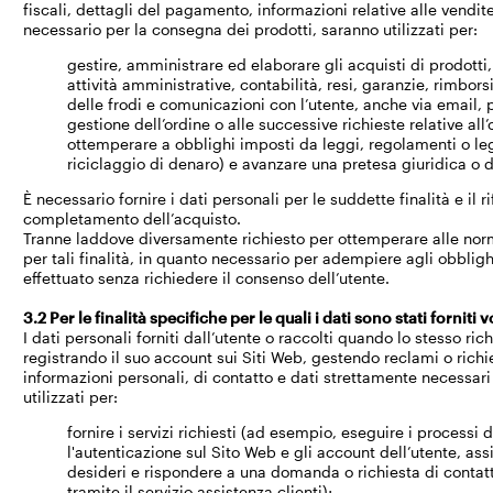
fiscali, dettagli del pagamento, informazioni relative alle vendi
necessario per la consegna dei prodotti, saranno utilizzati per:
gestire, amministrare ed elaborare gli acquisti di prodotti
attività amministrative, contabilità, resi, garanzie, rimbor
delle frodi e comunicazioni con l’utente, anche via email,
gestione dell’ordine o alle successive richieste relative all’
ottemperare a obblighi imposti da leggi, regolamenti o leg
riciclaggio di denaro) e avanzare una pretesa giuridica o 
È necessario fornire i dati personali per le suddette finalità e il 
completamento dell’acquisto.
Tranne laddove diversamente richiesto per ottemperare alle normat
per tali finalità, in quanto necessario per adempiere agli obblig
effettuato senza richiedere il consenso dell’utente.
3.2 Per le finalità specifiche per le quali i dati sono stati fornit
I dati personali forniti dall’utente o raccolti quando lo stesso ri
registrando il suo account sui Siti Web, gestendo reclami o richi
informazioni personali, di contatto e dati strettamente necessari
utilizzati per:
fornire i servizi richiesti (ad esempio, eseguire i processi 
l'autenticazione sul Sito Web e gli account dell’utente, assi
desideri e rispondere a una domanda o richiesta di contatt
tramite il servizio assistenza clienti);