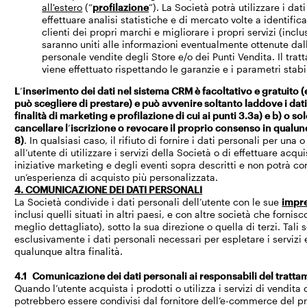
all'estero
(“
profilazione
”). La Società potrà utilizzare i da
effettuare analisi statistiche e di mercato volte a identifica
clienti dei propri marchi e migliorare i propri servizi (inclus
saranno uniti alle informazioni eventualmente ottenute dalla
personale vendite degli Store e/o dei Punti Vendita. Il trat
viene effettuato rispettando le garanzie e i parametri stabi
L
’
inserimento dei dati nel sistema CRM è facoltativo e gratuito
può scegliere di prestare) e può avvenire soltanto laddove i dat
finalità di marketing e profilazione di cui ai punti 3.3a) e b) o so
cancellare l
’
iscrizione o revocare il proprio consenso in qual
8)
. In qualsiasi caso, il rifiuto di fornire i dati personali per u
all’utente di utilizzare i servizi della Società o di effettuare acq
iniziative marketing e degli eventi sopra descritti e non potrà com
un’esperienza di acquisto più personalizzata.
4. COMUNICAZIONE DEI DATI PERSONALI
La Società condivide i dati personali dell’utente con le sue
impres
inclusi quelli situati in altri paesi, e con altre società che forni
meglio dettagliato), sotto la sua direzione o quella di terzi. Tali
esclusivamente i dati personali necessari per espletare i servizi e
qualunque altra finalità.
4.1 Comunicazione dei dati personali ai responsabili del tratt
Quando l’utente acquista i prodotti o utilizza i servizi di vendita 
potrebbero essere condivisi dal fornitore dell’e-commerce del p