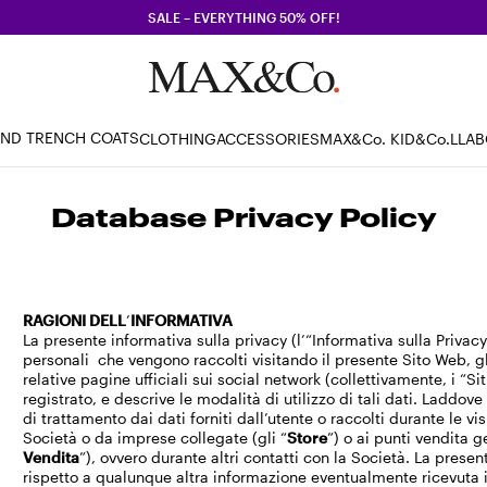
SALE – EVERYTHING 50% OFF!
AND TRENCH COATS
CLOTHING
ACCESSORIES
MAX&Co. KID
&Co.LLA
Database Privacy Policy
RAGIONI DELL
’
INFORMATIVA
La presente informativa sulla privacy (l’“Informativa sulla Privac
personali che vengono raccolti visitando il presente Sito Web, gli 
relative pagine ufficiali sui social network (collettivamente, i “S
registrato, e descrive le modalità di utilizzo di tali dati. Laddov
di trattamento dai dati forniti dall’utente o raccolti durante le vi
Società o da imprese collegate (gli “
Store
”) o ai punti vendita g
Vendita
”), ovvero durante altri contatti con la Società. La prese
rispetto a qualunque altra informazione eventualmente ricevuta in