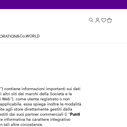
&Co.WORLD
BORATION
y”) contiene informazioni importanti sui dati
altri siti dei marchi della Società e le
iti Web”), come utente registrato o non
e applicabile, essa spiega inoltre le modalità
site agli store direttamente gestiti dalla
estiti dai suoi partner commerciali (i “
Punti
nte informativa ha carattere integrativo
 tali altre circostanze.