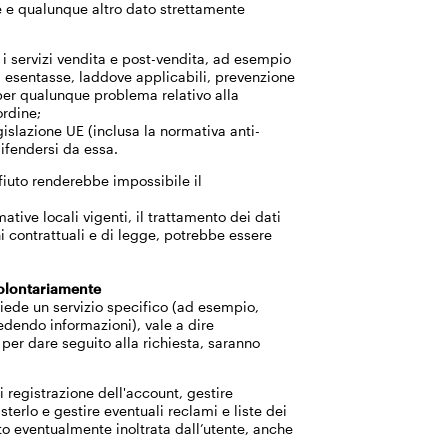
te e qualunque altro dato strettamente
, i servizi vendita e post-vendita, ad esempio
si esentasse, laddove applicabili, prevenzione
 per qualunque problema relativo alla
ordine;
islazione UE (inclusa la normativa anti-
difendersi da essa.
rifiuto renderebbe impossibile il
ive locali vigenti, il trattamento dei dati
hi contrattuali e di legge, potrebbe essere
i volontariamente
chiede un servizio specifico (ad esempio,
edendo informazioni), vale a dire
 per dare seguito alla richiesta, saranno
di registrazione dell'account, gestire
sterlo e gestire eventuali reclami e liste dei
o eventualmente inoltrata dall’utente, anche