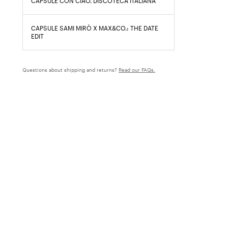
CAPSULE CON CIAO. DISCOTECA ITALIANA
CAPSULE SAMI MIRÒ X MAX&CO.: THE DATE
EDIT
Questions about shipping and returns?
Read our FAQs.