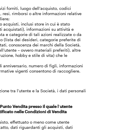
izi forniti, luogo dell’acquisto, codici
, resi, rimborsi o altre informazioni relative
liere;
o acquisti, inclusi store in cui è stato
i acquistati), informazioni su attività e
ata e categorie di tali azioni realizzate o da
to (lista dei desideri, categorie preferite di
isitati, conoscenza dei marchi della Società,
l’utente – ovvero materiali preferiti), altre
ruzione, hobby e stile di vita) che le
di anniversario, numero di figli, informazioni
normative vigenti consentono di raccogliere.
one tra l’utente e la Società, i dati personali
 Punto Vendita presso il quale l
’
utente
tificato nelle Condizioni di Vendita
cquisto, effettuato o meno come utente
atto, dati riguardanti gli acquisti, dati