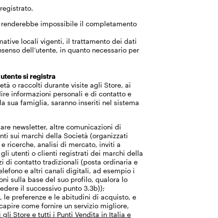
registrato.
iuto renderebbe impossibile il completamento
ive locali vigenti, il trattamento dei dati
onsenso dell’utente, in quanto necessario per
’
utente si registra
tà o raccolti durante visite agli Store, ai
dire informazioni personali e di contatto e
ulla sua famiglia, saranno inseriti nel sistema
viare newsletter, altre comunicazioni di
nti sui marchi della Società (organizzati
e ricerche, analisi di mercato, inviti a
gli utenti o clienti registrati dei marchi della
i di contatto tradizionali (posta ordinaria e
lefono e altri canali digitali, ad esempio i
ni sulla base del suo profilo, qualora lo
vedere il successivo punto 3.3b));
i, le preferenze e le abitudini di acquisto, e
 capire come fornire un servizio migliore,
gli Store e tutti i Punti Vendita in Italia e