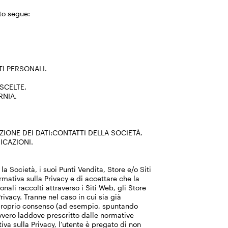
to segue:
TI PERSONALI.
 SCELTE.
ORNIA.
IONE DEI DATI:CONTATTI DELLA SOCIETÀ.
ICAZIONI.
la Società, i suoi Punti Vendita, Store e/o Siti
mativa sulla Privacy e di accettare che la
onali raccolti attraverso i Siti Web, gli Store
rivacy. Tranne nel caso in cui sia già
il proprio consenso (ad esempio, spuntando
ovvero laddove prescritto dalle normative
iva sulla Privacy, l’utente è pregato di non