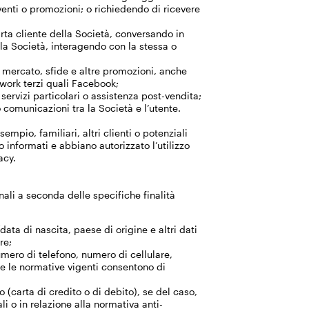
 eventi o promozioni; o richiedendo di ricevere
rta cliente della Società, conversando in
lla Società, interagendo con la stessa o
i mercato, sfide e altre promozioni, anche
twork terzi quali Facebook;
servizi particolari o assistenza post-vendita;
comunicazioni tra la Società e l’utente.
sempio, familiari, altri clienti o potenziali
o informati e abbiano autorizzato l’utilizzo
acy.
onali a seconda delle specifiche finalità
ta di nascita, paese di origine e altri dati
re;
numero di telefono, numero di cellulare,
he le normative vigenti consentono di
carta di credito o di debito), se del caso,
i o in relazione alla normativa anti-