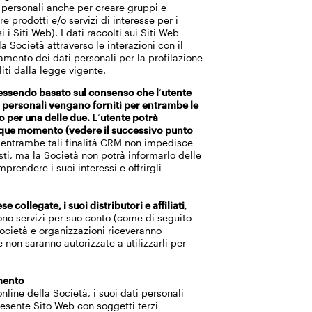
ti personali anche per creare gruppi e
re prodotti e/o servizi di interesse per i
i i Siti Web). I dati raccolti sui Siti Web
 Società attraverso le interazioni con il
tamento dei dati personali per la profilazione
liti dalla legge vigente.
 (essendo basato sul consenso che l
’
utente
i personali vengano forniti per entrambe le
lo per una delle due. L
’
utente potrà
unque momento (vedere il successivo punto
na o entrambe tali finalità CRM non impedisce
uisti, ma la Società non potrà informarlo delle
prendere i suoi interessi e offrirgli
e collegate, i suoi distributori e affiliati
,
scono servizi per suo conto (come di seguito
 società e organizzazioni riceveranno
 non saranno autorizzate a utilizzarli per
amento
online della Società, i suoi dati personali
resente Sito Web con soggetti terzi