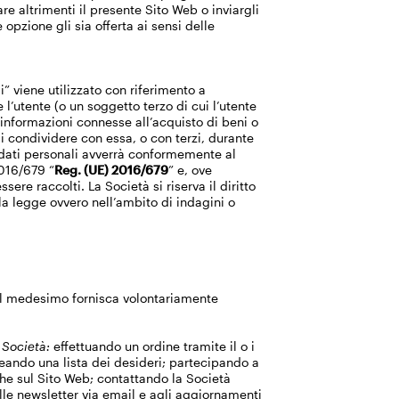
re altrimenti il presente Sito Web o inviargli
opzione gli sia offerta ai sensi delle
i” viene utilizzato con riferimento a
l’utente (o un soggetto terzo di cui l’utente
 informazioni connesse all’acquisto di beni o
di condividere con essa, o con terzi, durante
ei dati personali avverrà conformemente al
2016/679 “
Reg. (UE) 2016/679
” e, ove
sere raccolti. La Società si riserva il diritto
la legge ovvero nell’ambito di indagini o
 il medesimo fornisca volontariamente
 Società:
effettuando un ordine tramite il o i
eando una lista dei desideri; partecipando a
he sul Sito Web; contattando la Società
lle newsletter via email e agli aggiornamenti