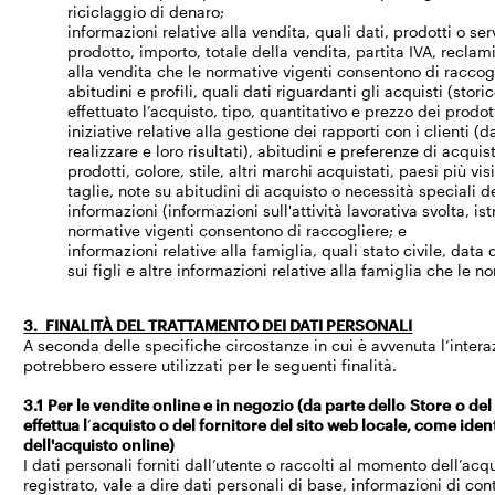
riciclaggio di denaro;
informazioni relative alla vendita, quali dati, prodotti o serv
prodotto, importo, totale della vendita, partita IVA, reclami
alla vendita che le normative vigenti consentono di raccog
abitudini e profili, quali dati riguardanti gli acquisti (storic
effettuato l’acquisto, tipo, quantitativo e prezzo dei prodott
iniziative relative alla gestione dei rapporti con i clienti (d
realizzare e loro risultati), abitudini e preferenze di acquis
prodotti, colore, stile, altri marchi acquistati, paesi più v
taglie, note su abitudini di acquisto o necessità speciali del
informazioni (informazioni sull'attività lavorativa svolta, ist
normative vigenti consentono di raccogliere; e
informazioni relative alla famiglia, quali stato civile, data 
sui figli e altre informazioni relative alla famiglia che le 
3. FINALITÀ DEL TRATTAMENTO DEI DATI PERSONALI
A seconda delle specifiche circostanze in cui è avvenuta l’interazi
potrebbero essere utilizzati per le seguenti finalità.
3.1 Per le vendite online e in negozio (da parte dello Store o del
effettua l
’
acquisto o del fornitore del sito web locale, come iden
dell'acquisto online)
I dati personali forniti dall’utente o raccolti al momento dell’a
registrato, vale a dire dati personali di base, informazioni di cont