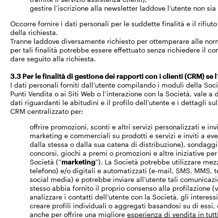
gestire l’iscrizione alla newsletter laddove l’utente non sia 
Occorre fornire i dati personali per le suddette finalità e il rif
della richiesta.
Tranne laddove diversamente richiesto per ottemperare alle normat
per tali finalità potrebbe essere effettuato senza richiedere il c
dare seguito alla richiesta.
3.3 Per le finalità di gestione dei rapporti con i clienti (CRM) se l
I dati personali forniti dall’utente compilando i moduli della Socie
Punti Vendita o ai Siti Web o l’interazione con la Società, vale a 
dati riguardanti le abitudini e il profilo dell’utente e i dettagli s
CRM centralizzato per:
offrire promozioni, sconti e altri servizi personalizzati e in
marketing e commerciali su prodotti e servizi e inviti a eve
dalla stessa o dalla sua catena di distribuzione), sondaggi 
concorsi, giochi a premi o promozioni e altre iniziative per 
Società (“
marketing
”). La Società potrebbe utilizzare mezz
telefono) e/o digitali e automatizzati (e-mail, SMS, MMS, te
social media) e potrebbe inviare all’utente tali comunicazio
stesso abbia fornito il proprio consenso alla profilazione (
analizzare i contatti dell’utente con la Società, gli interess
creare profili individuali o aggregati basandosi su di essi,
anche per offrire una migliore
esperienza di vendita in tutti 