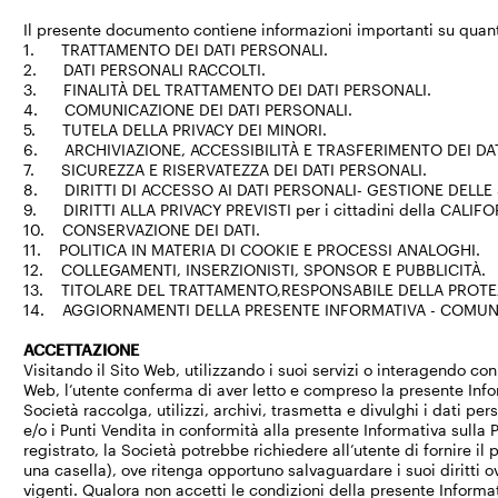
Il presente documento contiene informazioni importanti su quan
1. TRATTAMENTO DEI DATI PERSONALI.
2. DATI PERSONALI RACCOLTI.
3. FINALITÀ DEL TRATTAMENTO DEI DATI PERSONALI.
4. COMUNICAZIONE DEI DATI PERSONALI.
5. TUTELA DELLA PRIVACY DEI MINORI.
6. ARCHIVIAZIONE, ACCESSIBILITÀ E TRASFERIMENTO DEI DA
7. SICUREZZA E RISERVATEZZA DEI DATI PERSONALI.
8. DIRITTI DI ACCESSO AI DATI PERSONALI- GESTIONE DELLE
9. DIRITTI ALLA PRIVACY PREVISTI per i cittadini della CALIF
10. CONSERVAZIONE DEI DATI.
11. POLITICA IN MATERIA DI COOKIE E PROCESSI ANALOGHI.
12. COLLEGAMENTI, INSERZIONISTI, SPONSOR E PUBBLICITÀ.
13. TITOLARE DEL TRATTAMENTO,RESPONSABILE DELLA PROTEZ
14. AGGIORNAMENTI DELLA PRESENTE INFORMATIVA - COMUN
ACCETTAZIONE
Visitando il Sito Web, utilizzando i suoi servizi o interagendo con 
Web, l’utente conferma di aver letto e compreso la presente Infor
Società raccolga, utilizzi, archivi, trasmetta e divulghi i dati pers
e/o i Punti Vendita in conformità alla presente Informativa sulla P
registrato, la Società potrebbe richiedere all’utente di fornire 
una casella), ove ritenga opportuno salvaguardare i suoi diritti 
vigenti. Qualora non accetti le condizioni della presente Informat