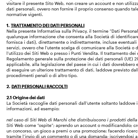
visitare il presente Sito Web, non creare un account e non utilizza
dati personali, ovvero non fornire il proprio consenso quando tale 
normative vigenti.
1.
TRATTAMENTO DEI DATI PERSONALI
Nella presente Informativa sulla Privacy, il termine “Dati Personal
qualunque informazione che consenta alla Società di identificare 
fornisca i dati), direttamente o indirettamente, incluse eventuali
servizi, ovvero che l’utente scelga di comunicare alla Società o 
l’utilizzo dei Siti Web o presso i Punti Vendita. Il trattamento d
Regolamento generale sulla protezione dei dati personali (UE) 
applicabile, alla legislazione del paese in cui i dati dovrebbero es
di eseguire un ulteriore trattamento di dati, laddove previsto dal
procedimenti penali o di altro tipo.
2.
DATI PERSONALI RACCOLTI
2.1 Origine dei dati
La Società raccoglie dati personali dall’utente soltanto laddove
informazioni, ad esempio:
nel caso di Siti Web di Marchi che distribuiscono i prodotti della
Siti Web come “ospite”; aprendo un account o modificandolo; cr
un concorso, un gioco a premi o una promozione; facendo ricerc
tramite l’invio di un commento o di una domanda; iscrivendosi a